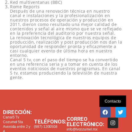
Red multiventanas (BBC)
Rome Reports
Después de una renovación técnica en nuestro
canal e instalaciones y la profesionalización en
nuestros procesos de operación y producción en
2011, dieron como resultado una mejor calidad de
contenidos y señal al aire mismo que se ve reflejado
en la preferencia del auditorio por nuestra señal.
La renovación tecnológica de nuestros equipos de
producción, realización y post producción nos dan la
oportunidad de responder pronta y eficazmente a
casi cualquier evento de última hora en nuestro
entorno.
Canal 5 tv, con el paso del tiempo se ha convertido
en una referencia seria y a tomar en cuenta de los
eventos noticiosos de nuestros programas. En canal
5 tv, estamos produciendo la televisión de nuestra
gente.
Contacto
DIRECCIÓN:
Canal5 Tv
CORREO
TELÉFONOS:
Cozumel 5ta
ELECTRÓNICO:
Avenida entre 2 y
(987) 1200508
info@tvcozumel.mx
4