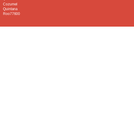
Cozumel
Quintana
Roo77600