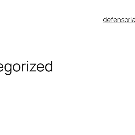
defensori
egorized