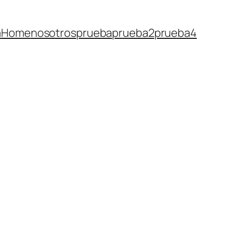
a
Home
nosotros
prueba
prueba2
prueba4